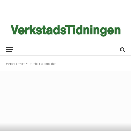
Hem
»
DMG Mori gillar automation