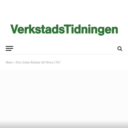
Hem
»
Den femte Biglian till Mora CNC