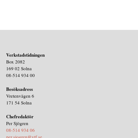
Verkstadstidningen
Box 2082
169 02 Solna
08-514 934 00
Besöksadress
Vretenvägen 6
171 54 Solna
Chefredaktör
Per Sjögren
08-514 934 06
per.sjogren@vtf.se