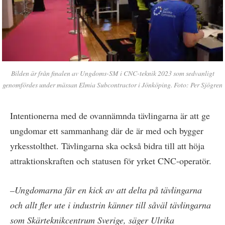
Bilden är från finalen av Ungdoms-SM i CNC-teknik 2023 som sedvanligt
genomfördes under mässan Elmia Subcontractor i Jönköping. Foto: Per Sjögren
Intentionerna med de ovannämnda tävlingarna är att ge
ungdomar ett sammanhang där de är med och bygger
yrkesstolthet. Tävlingarna ska också bidra till att höja
attraktionskraften och statusen för yrket CNC-operatör.
–Ungdomarna får en kick av att delta på tävlingarna
och allt fler ute i industrin känner till såväl tävlingarna
som Skärteknikcentrum Sverige, säger Ulrika