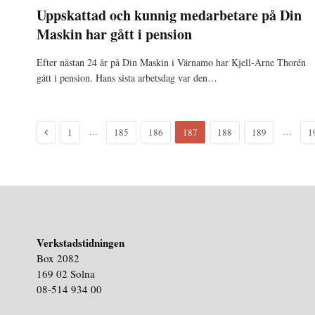
Uppskattad och kunnig medarbetare på Din
Maskin har gått i pension
Efter nästan 24 år på Din Maskin i Värnamo har Kjell-Arne Thorén
gått i pension. Hans sista arbetsdag var den…
Föregående
…
…
1
185
186
187
188
189
1
Verkstadstidningen
Box 2082
169 02 Solna
08-514 934 00