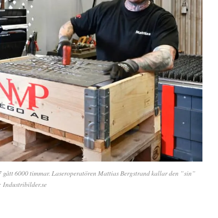
gått 6000 timmar. Laseroperatören Mattias Bergstrand kallar den ”sin”
 Industribilder.se