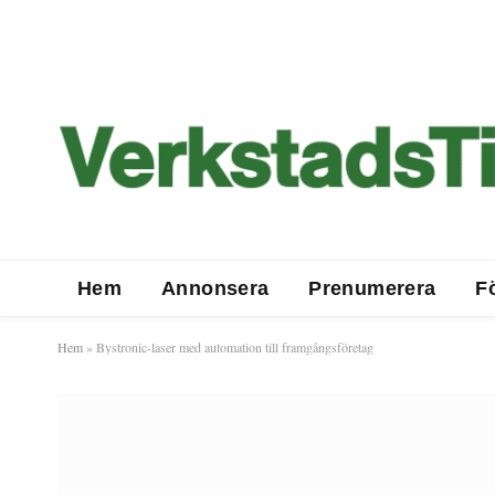
Hem
Annonsera
Prenumerera
F
Hem
»
Bystronic-laser med automation till framgångsföretag