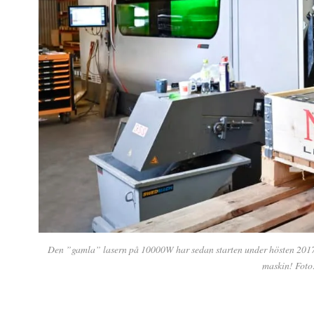
Den ”gamla” lasern på 10000W har sedan starten under hösten 2017 
maskin! Foto: