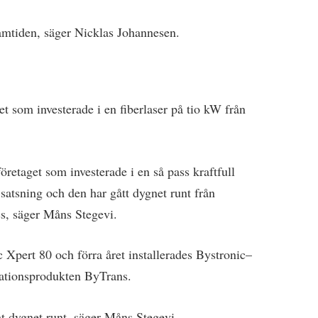
ramtiden, säger Nicklas Johannesen.
et som investerade i en fiberlaser på tio kW från
öretaget som investerade i en så pass kraftfull
 satsning och den har gått dygnet runt från
s, säger Måns Stegevi.
 Xpert 80 och förra året installerades Bystronic–
ationsprodukten ByTrans.
t dygnet runt, säger Måns Stegevi.