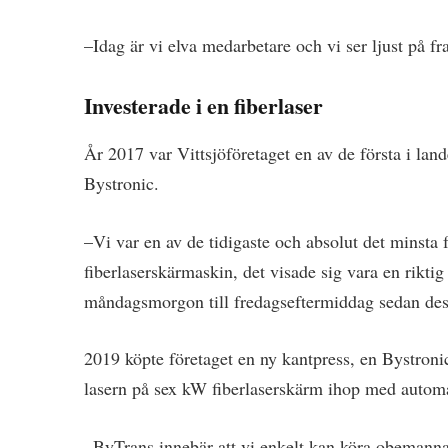
–Idag är vi elva medarbetare och vi ser ljust på f
Investerade i en fiberlaser
År 2017 var Vittsjöföretaget en av de första i land
Bystronic.
–Vi var en av de tidigaste och absolut det minsta f
fiberlaserskärmaskin, det visade sig vara en riktig
måndagsmorgon till fredagseftermiddag sedan des
2019 köpte företaget en ny kantpress, en Bystronic
lasern på sex kW fiberlaserskärm ihop med autom
–ByTrans innebär att vi enkelt kan köra obemanna