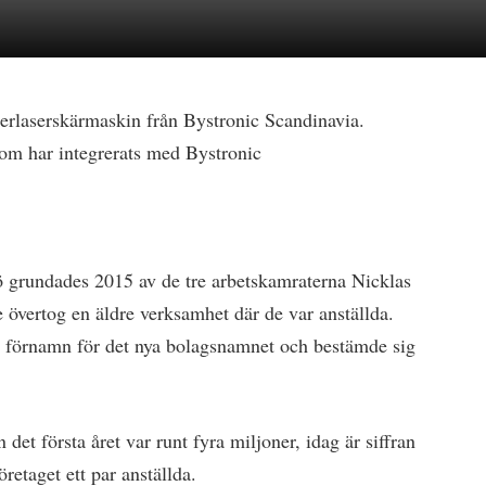
berlaserskärmaskin från Bystronic Scandinavia.
om har integrerats med Bystronic
 grundades 2015 av de tre arbetskamraterna Nicklas
övertog en äldre verksamhet där de var anställda.
na förnamn för det nya bolagsnamnet och bestämde sig
et första året var runt fyra miljoner, idag är siffran
retaget ett par anställda.