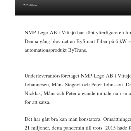
2023-01-26
NMP Lego AB i Vittsjö har köpt ytterligare en fi
Denna gång blev det en BySmart Fiber på 6 kW s
automationsprodukt ByTrans.
Underleverantörsföretaget NMP-Lego AB i Vittsjö
Johannesen, Måns Stegevi och Peter Johnsson. De 
Nicklas, Måns och Peter använde initialerna i si
för att satsa.
Det har gått bra kan man konstatera. Omsättningen d
21 miljoner, detta pandemin till trots. 2015 hade fö