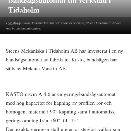
Bandsågsautomat till verkstad i
Tidaholm
Clas Magnusson, Mekana Maskin och Andreas Sörman, Steens Mekaniska vid den
2023-04-14
nya bandsågsautomaten.
Steens Mekaniska i Tidaholm AB har investerat i en ny
bandsågsautomat av fabrikatet Kasto, bandsågen har
sålts av Mekana Maskin AB.
KASTOmiwin A 4.6 är en geringsbandsågsautomat
med hög kapacitet för kapning av profiler, rör och
homogent material i 90°-kapning samt i automatisk
geringskapning från +60° till -45°.
Den exakta geringsinställningen är steglöst valbar som