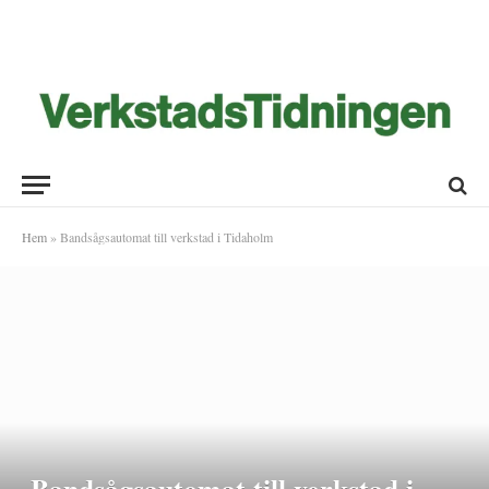
Hem
»
Bandsågsautomat till verkstad i Tidaholm