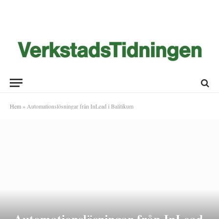
Hem
»
Automationslösningar från InLead i Balitikum