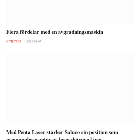
Flera fördelar med en avgradningsmaskin
NYHETER
2026-08-05
Med Penta Laser stärker Saluco sin position som
premiumleverantör av laserskärmaskiner