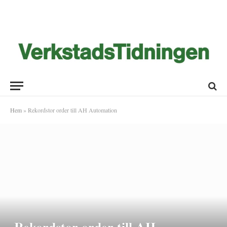
Hem
»
Rekordstor order till AH Automation