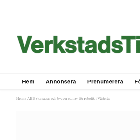
Hem
Annonsera
Prenumerera
F
Hem
»
ABB storsatsar och bygger ett nav för robotik i Västerås