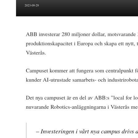
2023-09-29
ABB investerar 280 miljoner dollar, motsvarande 3
produktionskapacitet i Europa och skapa ett nyt
Västerås.
Campuset kommer att fungera som centralpunkt f
kunder AI-utrustade samarbets- och industrirobotar
Det nya campuset är en del av ABB:s ”local for loc
nuvarande Robotics-anläggningarna i Västerås med
– Investeringen i vårt nya campus drivs